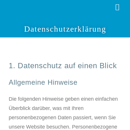
Zum
Togg
Inhalt
Navi
springen
PARKPLATZ BUCHEN
Datenschutzerklärung
PARKPREISE
ANFAHRT
1. Datenschutz auf einen Blick
Allgemeine Hinweise
LEIPZIG/HALLE
Die folgenden Hinweise geben einen einfachen
BEWERTUNGEN
Überblick darüber, was mit Ihren
personenbezogenen Daten passiert, wenn Sie
LOGIN
unsere Website besuchen. Personenbezogene